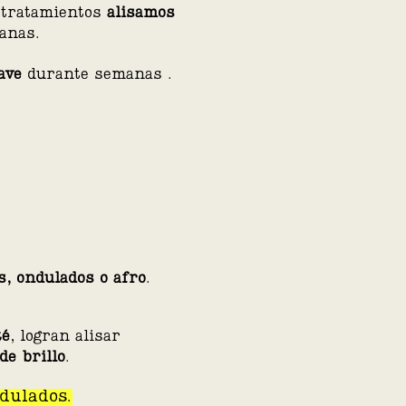
e tratamientos
alisamos
canas.
uave
durante semanas
.
s, ondulados o afro
.
té
, logran alisar
de brillo
.
ndulados.