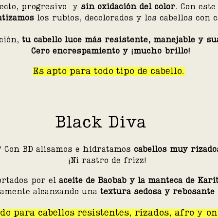
fecto, progresivo y
sin oxidación del color
. Con est
atizamos
los rubios, decolorados y los cabellos con 
ción,
tu cabello luce más
resistente, manejable y s
Cero encrespamiento y ¡mucho brillo!
Es apto para todo tipo de cabello.
Black Diva
e? Con BD alisamos e hidratamos
cabellos muy rizado
¡Ni rastro de frizz!
ortados por el
aceite de Baobab y la manteca de Kari
amente alcanzando una
textura sedosa y rebosante 
o para cabellos resistentes, rizados, afro y o