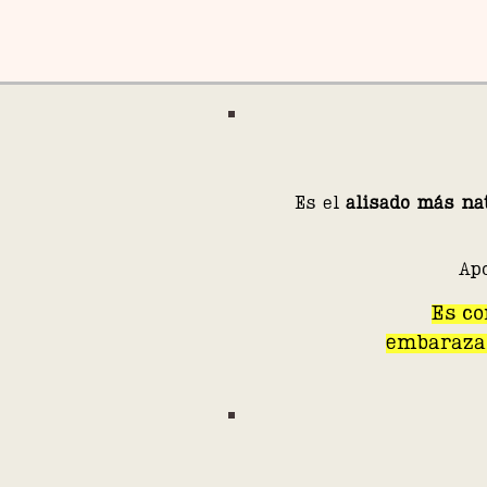
Es el
alisado más na
Ap
Es co
embarazad