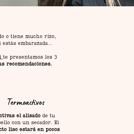
do o tiene mucho rizo,
i estás embarazada...
í
te presentamos los 3
as recomendaciones.
Termoactivos
ctivas el alisado
de tu
bello con un secador. El
cto liso
estará en pocos