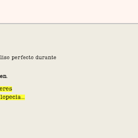
liso perfecto durante
men
.
eres
alopecia…