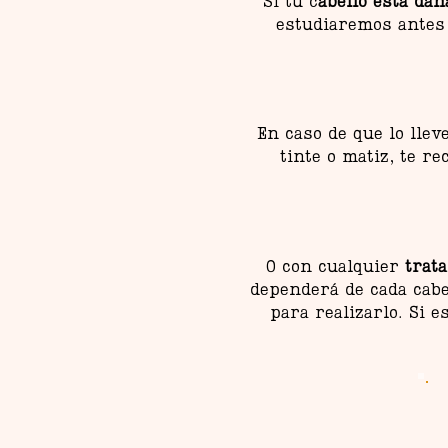
Si tu c
abello está dañ
estudiaremos ante
En caso de que lo llev
tinte o matiz, te r
O con cualquier
trata
dependerá de cada cabe
para realizarlo. Si