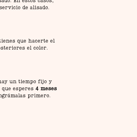
sado. En estos casos,
servicio de alisado.
tienes que hacerte el
steriores el color.
hay un tiempo fijo y
es que esperes
4 meses
rográmalas primero.