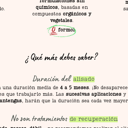
formulaciones sin
químicos
, basadas en
do.
sa
c
ompuestos
orgánicos y
vegetales
.
formol
¿Qué más debes saber?
Duración del
alisado
n una duración media de
4 a 5 meses
. ¡No desaparece 
es que trabajarlo más. Las
sucesivas aplicaciones
y 
antengas
, harán que la duración sea cada vez mayor
No son tratamientos
de recuperación