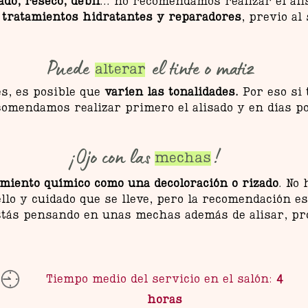
ado, reseco, débil
... no recomendamos realizar el ali
s
tratamientos hidratantes y reparadores
, previo al 
Puede el tinte o matiz
alterar
es, es posible que
varíen las tonalidades.
Por eso si 
ecomendamos realizar primero el alisado y en días po
¡Ojo con las !
mechas
miento químico como una decoloración o rizado
. No 
llo y cuidado que se lleve, pero la recomendación 
 estás pensando en unas mechas además de alisar, p
Tiempo medio del servicio en el salón:
4
horas