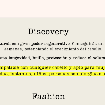
Discovery
tural,
con gran
poder regenerativo
. Conseguirás un 
semanas, potenciando el crecimiento del cabello.
orta
longevidad, brillo, protección
y
reduce el volu
mpatible con cualquier cabello y apto para muj
as, lactantes, niños, personas con alergias o 
Fashion